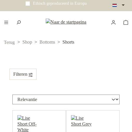
Ethisch geproduceerd in Europa
e hoofdinhoud
Shop
Bottoms
Shorts
Terug
Filteren