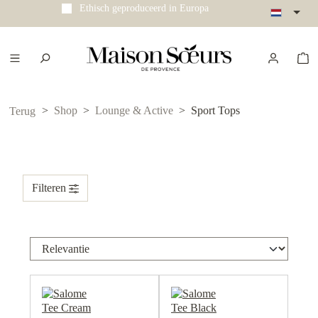
Ethisch geproduceerd in Europa
e hoofdinhoud
Shop
Lounge & Active
Sport Tops
Terug
Filteren