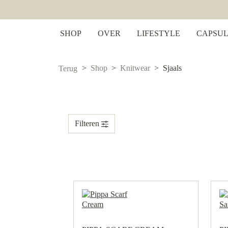
 zoekopdracht
Ga naar de hoofdnavigatie
SHOP
OVER
LIFESTYLE
CAPSUL
Shop
Knitwear
Sjaals
Terug
Filteren