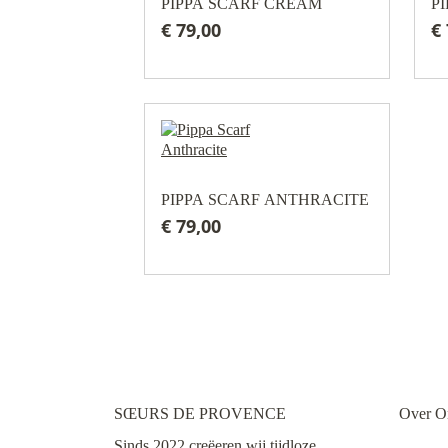
PIPPA SCARF CREAM
P
€ 79,00
€
PIPPA SCARF ANTHRACITE
€ 79,00
SŒURS DE PROVENCE
Over O
Sinds 2022 creëeren wij tijdloze,