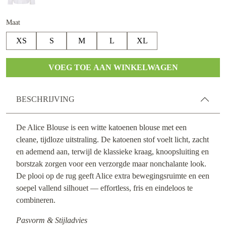
Maat
XS
S
M
L
XL
VOEG TOE AAN WINKELWAGEN
BESCHRIJVING
De Alice Blouse is een witte katoenen blouse met een
cleane, tijdloze uitstraling. De katoenen stof voelt licht, zacht
en ademend aan, terwijl de klassieke kraag, knoopsluiting en
borstzak zorgen voor een verzorgde maar nonchalante look.
De plooi op de rug geeft Alice extra bewegingsruimte en een
soepel vallend silhouet — effortless, fris en eindeloos te
combineren.
Pasvorm & Stijladvies