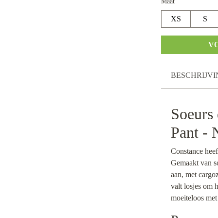
Maat
XS
S
V
BESCHRIJVI
Soeurs
Pant -
Constance heeft 
Gemaakt van soe
aan, met cargo
valt losjes om h
moeiteloos met