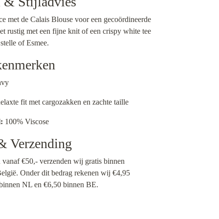
& Stijladvies
e met de Calais Blouse voor een gecoördineerde
t rustig met een fijne knit of een crispy white tee
Estelle of Esmee.
kenmerken
vy
laxte fit met cargozakken en zachte taille
:
100% Viscose
 & Verzending
n vanaf €50,- verzenden wij gratis binnen
elgië. Onder dit bedrag rekenen wij €4,95
 binnen NL en €6,50 binnen BE.