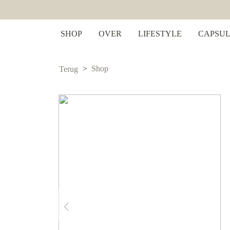
 zoekopdracht
Ga naar de hoofdnavigatie
SHOP
OVER
LIFESTYLE
CAPSUL
Shop
Terug