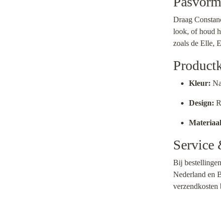
Pasvorm 
Draag Constanc
look, of houd he
zoals de Elle, 
Product
Kleur:
Na
Design:
Re
Materiaal
Service
Bij bestellinge
Nederland en B
verzendkosten