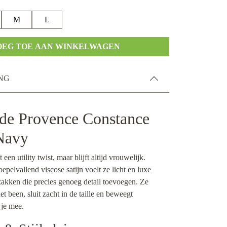
M
L
OEG TOE AAN WINKELWAGEN
NG
 de Provence Constance
 Navy
een utility twist, maar blijft altijd vrouwelijk.
pelvallend viscose satijn voelt ze licht en luxe
zakken die precies genoeg detail toevoegen. Ze
et been, sluit zacht in de taille en beweegt
 je mee.