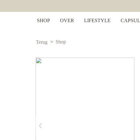
 zoekopdracht
Ga naar de hoofdnavigatie
SHOP
OVER
LIFESTYLE
CAPSUL
Shop
Terug