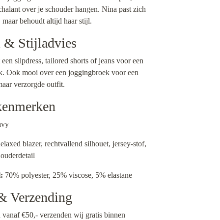
chalant over je schouder hangen. Nina past zich
maar behoudt altijd haar stijl.
& Stijladvies
en slipdress, tailored shorts of jeans voor een
ok. Ook mooi over een joggingbroek voor een
aar verzorgde outfit.
kenmerken
vy
laxed blazer, rechtvallend silhouet, jersey-stof,
houderdetail
:
70% polyester, 25% viscose, 5% elastane
 & Verzending
n vanaf €50,- verzenden wij gratis binnen