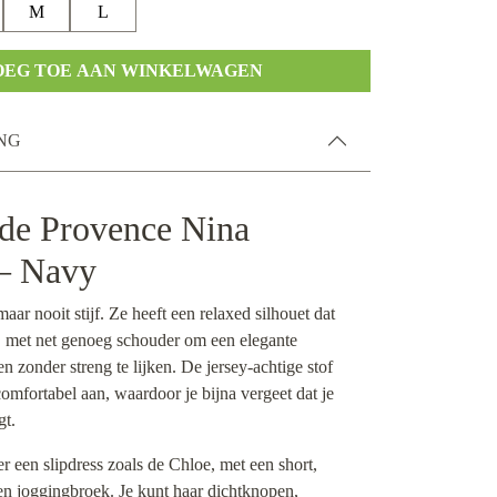
M
L
OEG TOE AAN WINKELWAGEN
NG
 de Provence Nina
 – Navy
maar nooit stijf. Ze heeft een relaxed silhouet dat
t, met net genoeg schouder om een elegante
n zonder streng te lijken. De jersey-achtige stof
comfortabel aan, waardoor je bijna vergeet dat je
gt.
 een slipdress zoals de Chloe, met een short,
een joggingbroek. Je kunt haar dichtknopen,