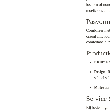
loslaten of non
moeiteloos aan, 
Pasvorm 
Combineer met e
casual-chic lo
comfortabele, m
Product
Kleur:
Na
Design:
Re
subtiel sc
Materiaal
Service
Bij bestellinge