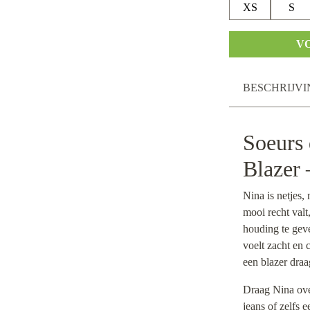
XS
S
V
BESCHRIJVI
Soeurs
Blazer
Nina is netjes, 
mooi recht val
houding te geve
voelt zacht en 
een blazer draa
Draag Nina over
jeans of zelfs 